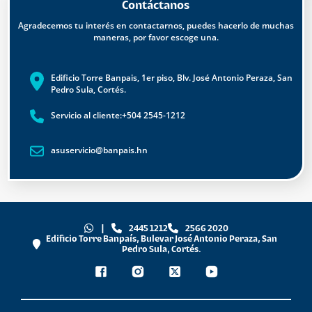
Contáctanos
Agradecemos tu interés en contactarnos, puedes hacerlo de muchas
maneras, por favor escoge una.
Edificio Torre Banpais, 1er piso, Blv. José Antonio Peraza, San
Pedro Sula, Cortés.
Servicio al cliente:+504 2545-1212
asuservicio@banpais.hn
|
2445 1212
2566 2020
Edificio Torre Banpaís, Bulevar José Antonio Peraza, San
Pedro Sula, Cortés.