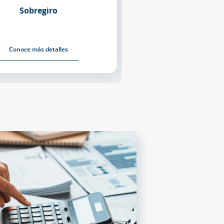
Sobregiro
Depósito a plazo fijo
Conoce más detalles
Conoce más deta