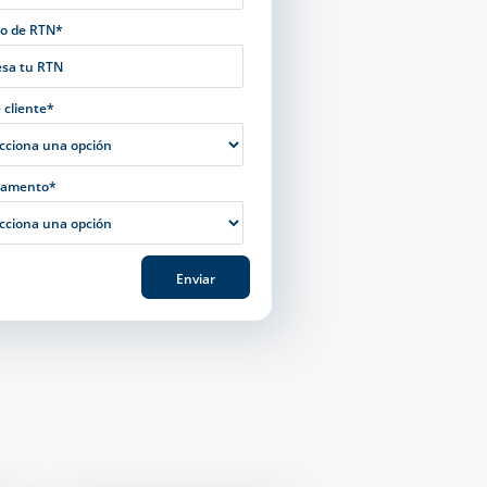
o de RTN*
 cliente*
tamento*