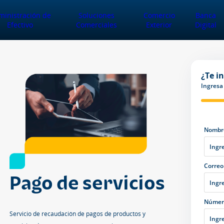
ministración de
Soluciones
Comercio
Banca
Efectivo
Comerciales
Exterior
Digital
¿Te i
Ingresa 
Nombre
Correo
Pago de servicios
Número
Servicio de recaudación de pagos de productos y