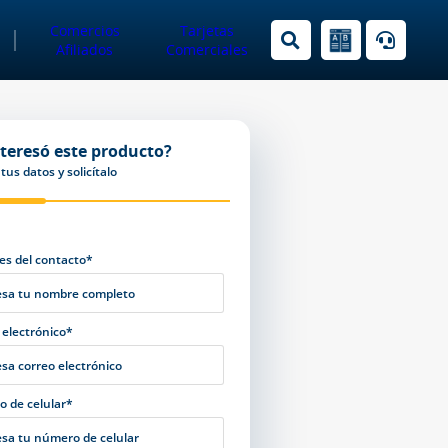
Comercios
Tarjetas
Afiliados
Comerciales
nteresó este producto?
tus datos y solicítalo
s del contacto*
 electrónico*
 de celular*