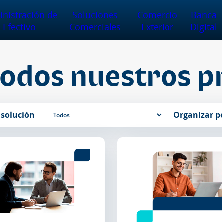
nistración de
Soluciones
Comercio
Banca
Efectivo
Comerciales
Exterior
Digital
todos nuestros p
 solución
Organizar p