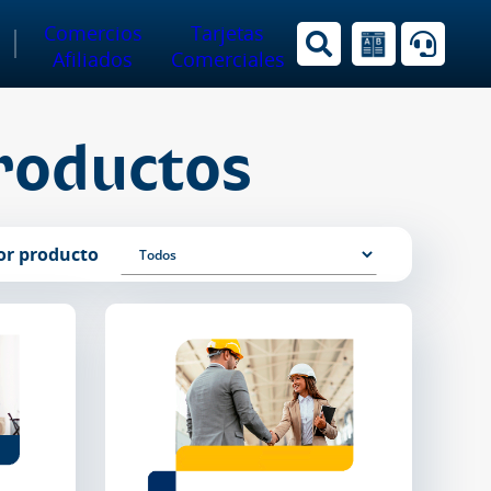
Comercios
Tarjetas
Afiliados
Comerciales
roductos
or producto