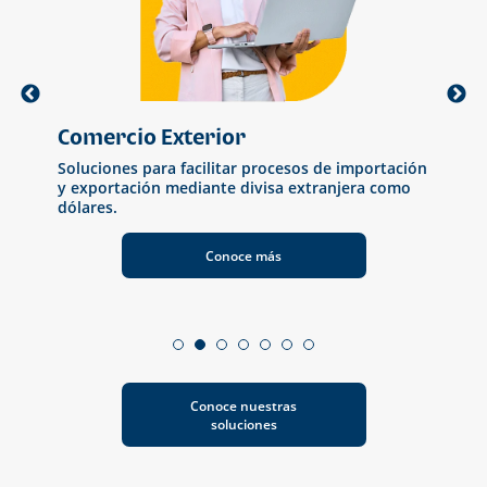
Comercio Exterior
Ban
Soluciones para facilitar procesos de importación
Herr
s
y exportación mediante divisa extranjera como
simp
dólares.
Conoce más
Conoce nuestras
soluciones