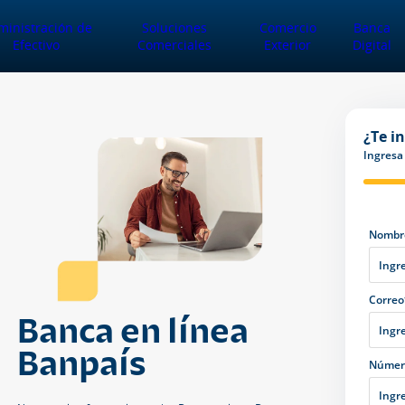
ministración de
Soluciones
Comercio
Banca
Efectivo
Comerciales
Exterior
Digital
¿Te i
Ingresa 
Nombre
Correo
Banca en línea
Banpaís
Número