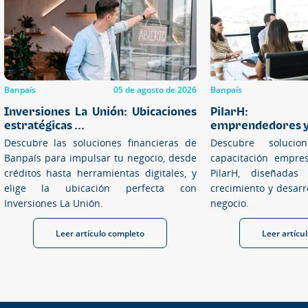
Banpaís
05 de agosto de 2026
Banpaís
Inversiones La Unión: Ubicaciones
PilarH: Fo
estratégicas ...
emprendedores y 
Descubre las soluciones financieras de
Descubre solucio
Banpaís para impulsar tu negocio, desde
capacitación empre
créditos hasta herramientas digitales, y
PilarH, diseñadas
elige la ubicación perfecta con
crecimiento y desarr
Inversiones La Unión.
negocio.
Leer artículo completo
Leer artícu