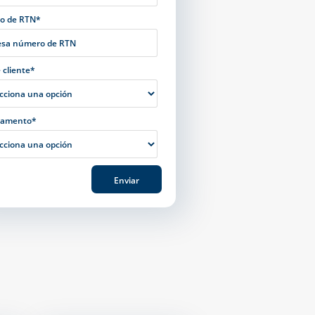
o de RTN*
 cliente*
tamento*