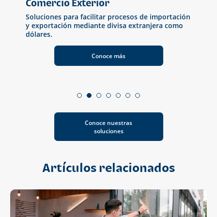
Comercio Exterior
Ban
Soluciones para facilitar procesos de importación
Herr
s
y exportación mediante divisa extranjera como
simp
dólares.
Conoce más
Conoce nuestras
soluciones
Artículos relacionados