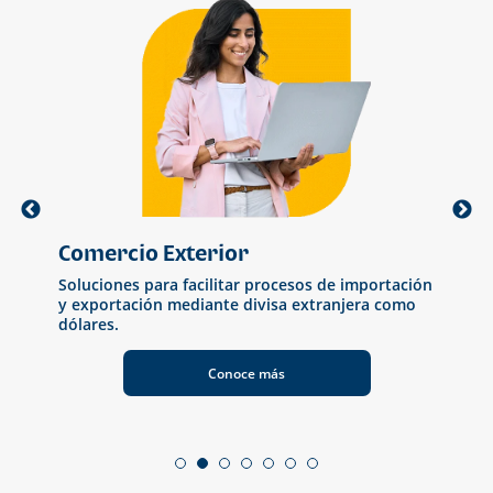
Comercio Exterior
Ban
Soluciones para facilitar procesos de importación
Herr
s
y exportación mediante divisa extranjera como
simp
dólares.
Conoce más